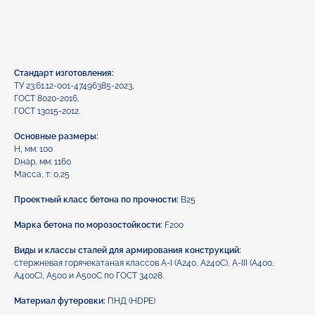
Заказать
Стандарт изготовления:
ТУ 23.61.12-001-47496385-2023,
ГОСТ 8020-2016,
ГОСТ 13015-2012.
Основные размеры:
Н, мм: 100
Dнар, мм: 1160
Масса, т: 0,25
Проектный класс бетона по прочности:
B25
Марка бетона по морозостойкости:
F200
Виды и классы сталей для армирования конструкций:
стержневая горячекатаная классов А-I (А240, А240С), A-III (A400,
А400С), А500 и А500С по ГОСТ 34028.
Материал футеровки:
ПНД (HDPE)